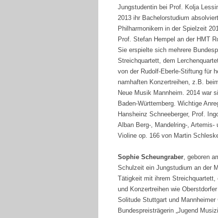
Jungstudentin bei Prof. Kolja Less
2013 ihr Bachelorstudium absolvier
Philharmonikern in der Spielzeit 20
Prof. Stefan Hempel an der HMT Ro
Sie erspielte sich mehrere Bundes
Streichquartett, dem Lerchenquartet
von der Rudolf-Eberle-Stiftung für h
namhaften Konzertreihen, z.B. bei
Neue Musik Mannheim. 2014 war sie
Baden-Württemberg. Wichtige Anregu
Hansheinz Schneeberger, Prof. Ingo
Alban Berg-, Mandelring-, Artemis- 
Violine op. 166 von Martin Schles
Sophie Scheungraber
, geboren am
Schulzeit ein Jungstudium an der M
Tätigkeit mit ihrem Streichquartett,
und Konzertreihen wie Oberstdorfe
Solitude Stuttgart und Mannheimer
Bundespreisträgerin „Jugend Musizie