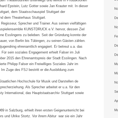
den Theaterbühnen unterwegs und wirkte in Produktionen
ard Epstein, Lutz Gotter sowie Jan Krauter mit. In dieser
No
tuttgart, dem Staatsschauspiel Stuttgart der
d dem Theaterhaus Stuttgart.
De
s Regisseur, Sprecher und Trainer. Aus seinen vielfältigen
No
hauspielensemble KUNSTDRUCK e.V. hervor, dessen Ziel
ene Esslingens zu beleben. Seit der Gründung konnte der
Fe
hauer, von Berlin bis Tübingen, zu seinen Gästen zählen.
De
tjugendring ehrenamtlich engagiert. Er betreut u.a. das
Für sein soziales Engagement erhielt Falser im Juli
De
ber 2015 den Ehrenamtspreis der Stadt Esslingen. Nach
rte Philipp Falser ein Freiwilliges Soziales Jahr im
Ma
 Im Zuge des FSJ bestritt er die Ausbildung zum
Mä
 Staatlichen Hochschule für Musik und Darstellen de
No
recherziehung. Als Sprecher arbeitet er u.a. für den
Se
 International, das Hauptstaatsarchiv Stuttgart sowie
Ap
89 in Salzburg, erhielt ihren ersten Geigenunterricht bei
Ma
rs und Ulrike Stortz. Vor ihrem Abitur war sie ein Jahr