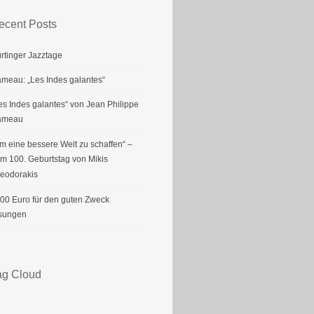
ecent Posts
rtinger Jazztage
meau: „Les Indes galantes“
es Indes galantes“ von Jean Philippe
ameau
m eine bessere Welt zu schaffen“ –
m 100. Geburtstag von Mikis
eodorakis
00 Euro für den guten Zweck
sungen
ag Cloud