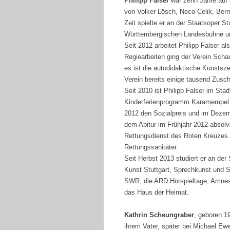
Philipp Falser
war zehn Jahre auf 
von Volker Lösch, Neco Celik, Bernh
Zeit spielte er an der Staatsoper S
Württembergischen Landesbühne un
Seit 2012 arbeitet Philipp Falser al
Regiearbeiten ging der Verein Sc
es ist die autodidaktische Kunstsz
Verein bereits einige tausend Zusc
Seit 2010 ist Philipp Falser im Stad
Kinderferienprogramm Karamempel. 
2012 den Sozialpreis und im Dezem
dem Abitur im Frühjahr 2012 absolvie
Rettungsdienst des Roten Kreuzes.
Rettungssanitäter.
Seit Herbst 2013 studiert er an der
Kunst Stuttgart, Sprechkunst und Sp
SWR, die ARD Hörspieltage, Amnesty
das Haus der Heimat.
Kathrin Scheungraber
, geboren 19
ihrem Vater, später bei Michael Ewe