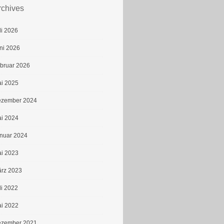
rchives
li 2026
ni 2026
bruar 2026
i 2025
zember 2024
i 2024
nuar 2024
i 2023
rz 2023
li 2022
i 2022
zember 2021