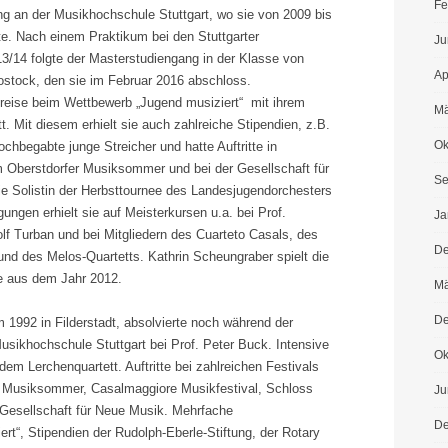
Fe
ing an der Musikhochschule Stuttgart, wo sie von 2009 bis
te. Nach einem Praktikum bei den Stuttgarter
Ju
13/14 folgte der Masterstudiengang in der Klasse von
Ap
stock, den sie im Februar 2016 abschloss.
preise beim Wettbewerb „Jugend musiziert“ mit ihrem
Mä
t. Mit diesem erhielt sie auch zahlreiche Stipendien, z.B.
Ok
ochbegabte junge Streicher und hatte Auftritte in
m Oberstdorfer Musiksommer und bei der Gesellschaft für
Se
 Solistin der Herbsttournee des Landesjugendorchesters
ngen erhielt sie auf Meisterkursen u.a. bei Prof.
Ja
lf Turban und bei Mitgliedern des Cuarteto Casals, des
De
und des Melos-Quartetts. Kathrin Scheungraber spielt die
ke aus dem Jahr 2012.
Mä
De
 1992 in Filderstadt, absolvierte noch während der
usikhochschule Stuttgart bei Prof. Peter Buck. Intensive
Ok
 dem Lerchenquartett. Auftritte bei zahlreichen Festivals
r Musiksommer, Casalmaggiore Musikfestival, Schloss
Ju
 Gesellschaft für Neue Musik. Mehrfache
De
rt“, Stipendien der Rudolph-Eberle-Stiftung, der Rotary