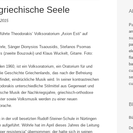
 griechische Seele
A
 2015
Pa
an
 führte Theodorakis’ Volksoratorium „Axion Esti“ auf
su
pa
öhrle, Sänger Dionysios Tsaousidis, Stefanos Psomas
el
is (zweite Bouzouki) und Klaus Wuckelt, Gitarre. Foto:
fl
ba
n 1960, ist ein Volksoratorium, ein Oratorium für und
cu
die Geschichte Griechenlands, das nach der Befreiung
se
findet, eindrückliche Musik wird. In seiner kontrastreichen
cu
dorakis unterschiedliche Stilmittel aus Gegenwart und
tische Musik der Nachkriegsjahre, griechisch-orthodoxe
ester sowie Volksmusik werden zu einer neuen
Bl
prache.
Bü
in der voll besetzten Rudolf-Steiner-Schule in Nürtingen
 aufgeführt. Wöhrle hat im April dieses Jahres die Leitung
De
er resistencia“ übernommen; der hatte sich in seinen