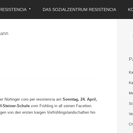
RESISTENCIA
DAS SOZIALZENTRUM RESISTENCIA
K
mann
P
Ka
Ka
Me
der Nürtinger coro per resistencia am
Sonntag, 24. April,
Sc
f-Steiner-Schule
vom Frühling in all seinen Facetten.
en von den ersten kargen Vorfrühlingslandschaften hin
Ve
Ch