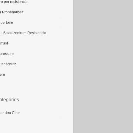
ro per resistencia
r Probenarbeit
pertoire
s Sozialzentrum Resistencia
ntakt
pressum
tenschutz
tern
ategories
er den Chor