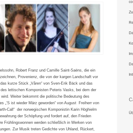
co
Zu
Re
Da
Ko
Im
Da
lssohn, Robert Franz und Camille Saint-Saëns, die ein
In
d zeichnen, Provenienz, die von der kargen Landschaft vor
so das kurze Stück „Våren“ von Sven-Erik Bäck und das
 des lettischen Komponisten Peteris Vasks, bei dem der
et wird. Weiter bekommt die politische Bedeutung des
C
des „‘S ist wieder März geworden“ von August Freiherr von
rth-Call“ der norwegischen Komponistin Karin Höghielm
Üb
e Bewahrung der Schöpfung und fordert auf, den Frieden
ure Frühlingswonnen werden schließlich in Werken von
ungen. Zur Musik treten Gedichte von Uhland, Rückert,