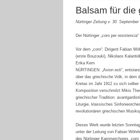
Balsam für die
Nürtinger Zeitung v. 30. September
Der Nürtinger „coro per resistencia“
Vor dem „coro“: Dirigent Fabian W
(erste Bouzouki), Nikolaos Kalantid
Erika Kern
NÜRTINGEN. „Axion esti“, entstande
über das griechische Volk, in dem 
Kretas im Jahr 1912 zu sich selber 
Komposition verschmilzt Mikis Theo
griechischer Tradition: avantgardis
Liturgie, klassisches Sinfonieorch
revolutionären griechischen Musiks
Dieses Werk wurde letzten Sonntag 
unter der Leitung von Fabian Wöhrle
des Nürtinger Kammerchores „coro p