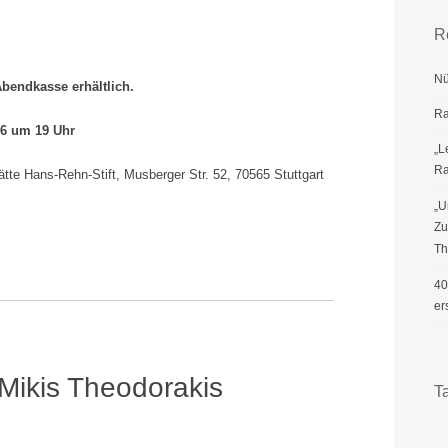
R
Nü
Abendkasse erhältlich.
Ra
6 um 19 Uhr
„L
R
te Hans-Rehn-Stift, Musberger Str. 52, 70565 Stuttgart
„U
Zu
Th
40
er
 Mikis Theodorakis
T