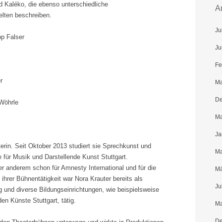
d Kaléko, die ebenso unterschiedliche
A
elten beschreiben.
Ju
pp Falser
Ju
Fe
r
Ma
De
Wöhrle
Ma
Ja
terin. Seit Oktober 2013 studiert sie Sprechkunst und
Ma
für Musik und Darstellende Kunst Stuttgart.
er anderem schon für Amnesty International und für die
Mä
ihrer Bühnentätigkeit war Nora Krauter bereits als
Ju
 und diverse Bildungseinrichtungen, wie beispielsweise
en Künste Stuttgart, tätig.
Ma
De