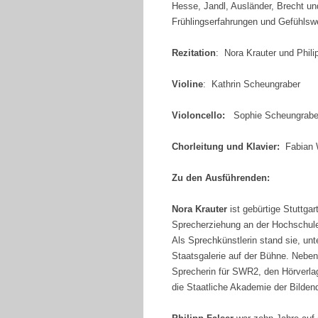
Hesse, Jandl, Ausländer, Brecht un
Frühlingserfahrungen und Gefühlsw
Rezitation
: Nora Krauter und Phili
Violine
: Kathrin Scheungraber
Violoncello:
Sophie Scheungrabe
Chorleitung und Klavier:
Fabian 
Zu den Ausführenden:
Nora Krauter
ist gebürtige Stuttgar
Sprecherziehung an der Hochschule 
Als Sprechkünstlerin stand sie, unt
Staatsgalerie auf der Bühne. Neben 
Sprecherin für SWR2, den Hörverlag
die Staatliche Akademie der Bildend